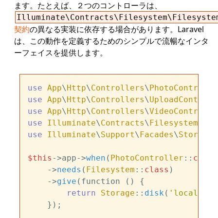
ます。たとえば、２つのコントローラは、
Illuminate\Contracts\Filesystem\Filesyste
契約
の異なる実装に依存する場合があります。Laravel
は、この動作を定義するためのシンプルで流暢なインタ
ーフェイスを提供します。
use
App
\
Http
\
Controllers
\
PhotoControlle
use
App
\
Http
\
Controllers
\
UploadControll
use
App
\
Http
\
Controllers
\
VideoControlle
use
Illuminate
\
Contracts
\
Filesystem
\
Fil
use
Illuminate
\
Support
\
Facades
\
Storage
;

$this
->app->
when
(
PhotoController
::
class
    ->
needs
(
Filesystem
::
class
)

    ->
give
(function () {

return
Storage
::
disk
(
'local'
);

    });
