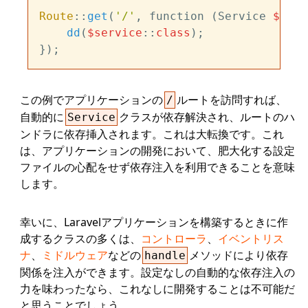
Route
::
get
(
'/'
, function (Service 
$serv
dd
(
$service
::
class
);

この例でアプリケーションの
ルートを訪問すれば、
/
自動的に
クラスが依存解決され、ルートのハ
Service
ンドラに依存挿入されます。これは大転換です。これ
は、アプリケーションの開発において、肥大化する設定
ファイルの心配をせず依存注入を利用できることを意味
します。
幸いに、Laravelアプリケーションを構築するときに作
成するクラスの多くは、
コントローラ
、
イベントリス
ナ
、
ミドルウェア
などの
メソッドにより依存
handle
関係を注入ができます。設定なしの自動的な依存注入の
力を味わったなら、これなしに開発することは不可能だ
と思うことでしょう。