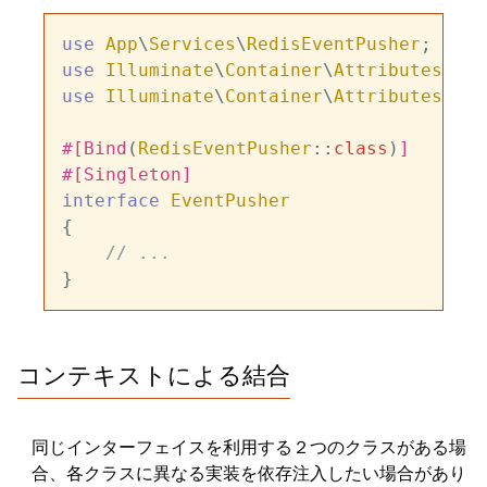
use
App
\
Services
\
RedisEventPusher
use
Illuminate
\
Container
\
Attributes
\
Bin
use
Illuminate
\
Container
\
Attributes
\
Sin
#[Bind
(
RedisEventPusher
::
class
)
]
#[Singleton
]
interface
EventPusher
{

// ...
コンテキストによる結合
同じインターフェイスを利用する２つのクラスがある場
合、各クラスに異なる実装を依存注入したい場合があり