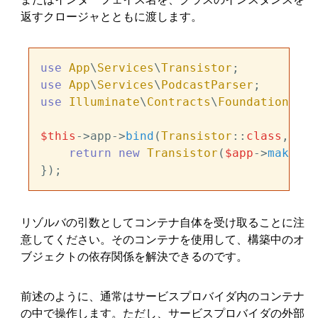
返すクロージャとともに渡します。
use
App
\
Services
\
Transistor
use
App
\
Services
\
PodcastParser
use
Illuminate
\
Contracts
\
Foundation
\
App
$this
->app->
bind
(
Transistor
::
class
, fun
return
new
Transistor
(
$app
->
make
(
Po
リゾルバの引数としてコンテナ自体を受け取ることに注
意してください。そのコンテナを使用して、構築中のオ
ブジェクトの依存関係を解決できるのです。
前述のように、通常はサービスプロバイダ内のコンテナ
の中で操作します。ただし、サービスプロバイダの外部