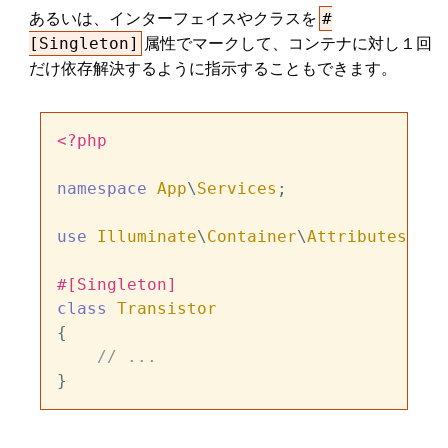
あるいは、インターフェイスやクラスを
#
属性でマークして、コンテナに対し１回
[Singleton]
だけ依存解決するように指示することもできます。
<?php
namespace
App
\
Services
;

use
Illuminate
\
Container
\
Attributes
\
Sin
#[Singleton
]
class
Transistor
{

// ...