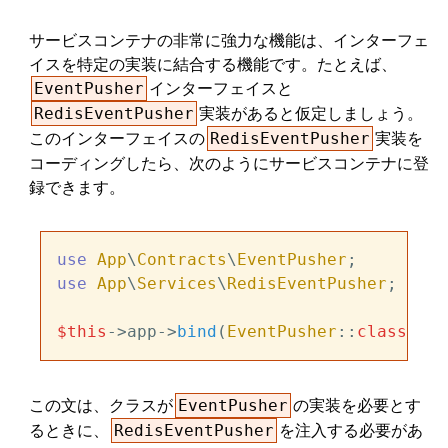
サービスコンテナの非常に強力な機能は、インターフェ
イスを特定の実装に結合する機能です。たとえば、
インターフェイスと
EventPusher
実装があると仮定しましょう。
RedisEventPusher
このインターフェイスの
実装を
RedisEventPusher
コーディングしたら、次のようにサービスコンテナに登
録できます。
use
App
\
Contracts
\
EventPusher
use
App
\
Services
\
RedisEventPusher
;

$this
->app->
bind
(
EventPusher
::
class
, 
Re
この文は、クラスが
の実装を必要とす
EventPusher
るときに、
を注入する必要があ
RedisEventPusher