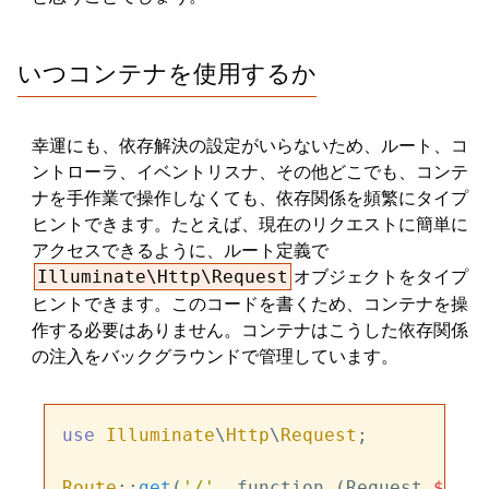
いつコンテナを使用するか
幸運にも、依存解決の設定がいらないため、ルート、コ
ントローラ、イベントリスナ、その他どこでも、コンテ
ナを手作業で操作しなくても、依存関係を頻繁にタイプ
ヒントできます。たとえば、現在のリクエストに簡単に
アクセスできるように、ルート定義で
オブジェクトをタイプ
Illuminate\Http\Request
ヒントできます。このコードを書くため、コンテナを操
作する必要はありません。コンテナはこうした依存関係
の注入をバックグラウンドで管理しています。
use
Illuminate
\
Http
\
Request
;

Route
::
get
(
'/'
, function (Request 
$requ