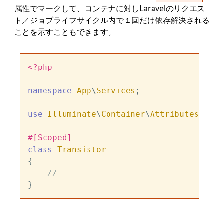
属性でマークして、コンテナに対しLaravelのリクエス
ト／ジョブライフサイクル内で１回だけ依存解決される
ことを示すこともできます。
<?php
namespace
App
\
Services
;

use
Illuminate
\
Container
\
Attributes
\
Sco
#[Scoped
]
class
Transistor
{

// ...