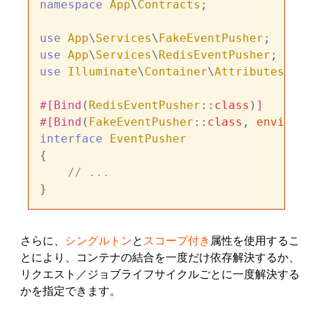
namespace
App
\
Contracts
;

use
App
\
Services
\
FakeEventPusher
use
App
\
Services
\
RedisEventPusher
use
Illuminate
\
Container
\
Attributes
\
Bin
#[Bind
(
RedisEventPusher
::
class
)
]
#[Bind
(
FakeEventPusher
::
class
, 
environm
interface
EventPusher
{

// ...
さらに、
シングルトン
と
スコープ付き
属性を使用するこ
とにより、コンテナの結合を一度だけ依存解決するか、
リクエスト／ジョブライフサイクルごとに一度解決する
かを指定できます。