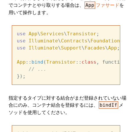
でコンテナとやり取りする場合は、
ファサード
を
App
用いて操作します。
use
App
\
Services
\
Transistor
use
Illuminate
\
Contracts
\
Foundation
\
App
use
Illuminate
\
Support
\
Facades
\
App
;

App
::
bind
(
Transistor
::
class
, function (
// ...
指定するタイプに対する結合がまだ登録されていない場
合にのみ、コンテナ結合を登録するには、
メ
bindIf
ソッドを使用してください。