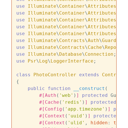
use
Illuminate
\
Container
\
Attributes
\
DB
use
Illuminate
\
Container
\
Attributes
\
Giv
use
Illuminate
\
Container
\
Attributes
\
Log
use
Illuminate
\
Container
\
Attributes
\
Rou
use
Illuminate
\
Container
\
Attributes
\
Tag
use
Illuminate
\
Contracts
\
Auth
\
Guard
use
Illuminate
\
Contracts
\
Cache
\
Reposito
use
Illuminate
\
Database
\
Connection
use
Psr
\
Log
\
LoggerInterface
;

class
PhotoController
extends
Controlle
{

public
function
__construct
(
#[Auth
(
'web'
)
]
protected
 Guard 
#[Cache
(
'redis'
)
]
protected
 Rep
#[Config
(
'app.timezone'
)
]
prote
#[Context
(
'uuid'
)
]
protected
st
#[Context
(
'ulid'
, 
hidden
: 
true
)