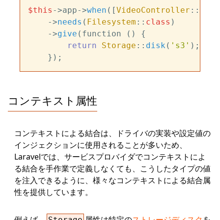
$this
->app->
when
([
VideoController
::
clas
    ->
needs
(
Filesystem
::
class
)

    ->
give
(function () {

return
Storage
::
disk
(
's3'
);

コンテキスト属性
コンテキストによる結合は、ドライバの実装や設定値の
インジェクションに使用されることが多いため、
Laravelでは、サービスプロバイダでコンテキストによ
る結合を手作業で定義しなくても、こうしたタイプの値
を注入できるように、様々なコンテキストによる結合属
性を提供しています。
例えば、
属性は特定の
ストレージディスク
を
Storage