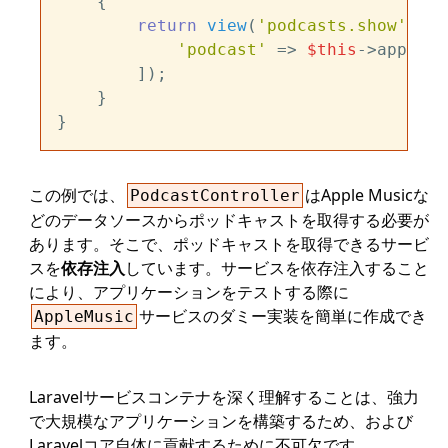
{

return
view
(
'podcasts.show'
, [

'podcast'
 => 
$this
->apple->
        ]);

    }

この例では、
はApple Musicな
PodcastController
どのデータソースからポッドキャストを取得する必要が
あります。そこで、ポッドキャストを取得できるサービ
スを
依存注入
しています。サービスを依存注入すること
により、アプリケーションをテストする際に
サービスのダミー実装を簡単に作成でき
AppleMusic
ます。
Laravelサービスコンテナを深く理解することは、強力
で大規模なアプリケーションを構築するため、および
Laravelコア自体に貢献するために不可欠です。