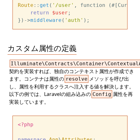
Route
::
get
(
'/user'
, function (#[Current
return
$user
;

})->
middleware
(
'auth'
カスタム属性の定義
Illuminate\Contracts\Container\Contextual
契約を実装すれば、独自のコンテキスト属性が作成でき
ます。コンテナは属性の
メソッドを呼び出
resolve
し、属性を利用するクラスへ注入する値を解決します。
以下の例では、Laravelの組み込みの
属性を再
Config
実装しています。
<?php
namespace
App
\
Attributes
;
