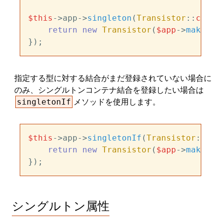
$this
->app->
singleton
(
Transistor
::
class
return
new
Transistor
(
$app
->
make
(
Po
指定する型に対する結合がまだ登録されていない場合に
のみ、シングルトンコンテナ結合を登録したい場合は
メソッドを使用します。
singletonIf
$this
->app->
singletonIf
(
Transistor
::
cla
return
new
Transistor
(
$app
->
make
(
Po
シングルトン属性