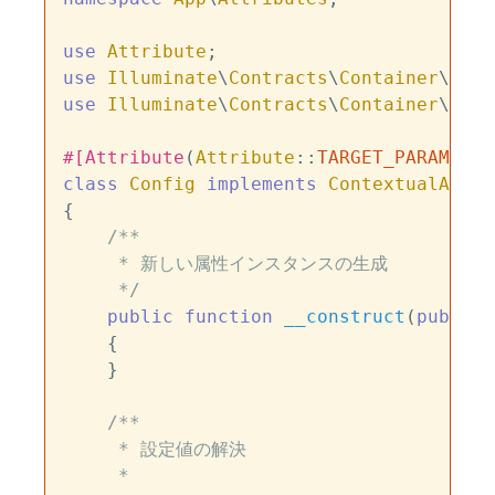
use
Attribute
use
Illuminate
\
Contracts
\
Container
\
Cont
use
Illuminate
\
Contracts
\
Container
\
Cont
#[Attribute
(
Attribute
::
TARGET_PARAMETER
class
Config
implements
ContextualAttri
{

/**

     * 新しい属性インスタンスの生成

     */
public
function
__construct
(
public
{

    }

/**

     * 設定値の解決

     *
