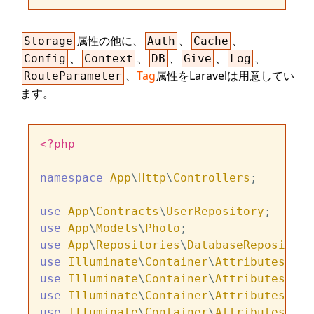
属性の他に、
、
、
Storage
Auth
Cache
、
、
、
、
、
Config
Context
DB
Give
Log
、
Tag
属性をLaravelは用意してい
RouteParameter
ます。
<?php
namespace
App
\
Http
\
Controllers
;

use
App
\
Contracts
\
UserRepository
use
App
\
Models
\
Photo
use
App
\
Repositories
\
DatabaseRepository
use
Illuminate
\
Container
\
Attributes
\
Aut
use
Illuminate
\
Container
\
Attributes
\
Cac
use
Illuminate
\
Container
\
Attributes
\
Con
use
Illuminate
\
Container
\
Attributes
\
Con