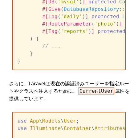
#[DB
(
'mysql'
)
]
protected
 Connec
#[Give
(
DatabaseRepository
::
clas
#[Log
(
'daily'
)
]
protected
 Logge
#[RouteParameter
(
'photo'
)
]
prot
#[Tag
(
'reports'
)
]
protected
ite
) 
{

// ...
    }

さらに、Laravelは現在の認証済みユーザーを指定ルー
トやクラスへ注入するために、
属性を
CurrentUser
提供しています。
use
App
\
Models
\
User
use
Illuminate
\
Container
\
Attributes
\
Cur