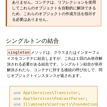
ありません。コンテナは、リフレクションを使用
してこれらのオブジェクトを自動的に解決できる
ため、これらのオブジェクトの作成方法を指示す
る必要はありません。
シングルトンの結合
メソッドは、クラスまたはインターフェ
singleton
イスをコンテナに結合しますが、これは１回のみ依存解
決される必要がある結合です。シングルトン結合が依存
解決されたら、コンテナに対する後続の呼び出しで、同
じオブジェクトインスタンスが返されます。
use
App
\
Services
\
Transistor
use
App
\
Services
\
PodcastParser
use
Illuminate
\
Contracts
\
Foundation
\
App