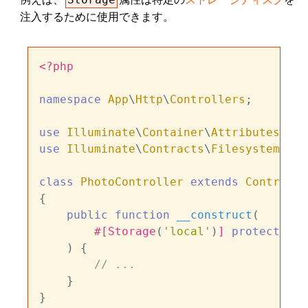
注入するために使用できます。
<?php
namespace
App
\
Http
\
Controllers
;

use
Illuminate
\
Container
\
Attributes
\
Sto
use
Illuminate
\
Contracts
\
Filesystem
\
Fil
class
PhotoController
extends
Controlle
{

public
function
__construct
(
#[Storage
(
'local'
)
]
protected
 F
) 
{

// ...
    }
