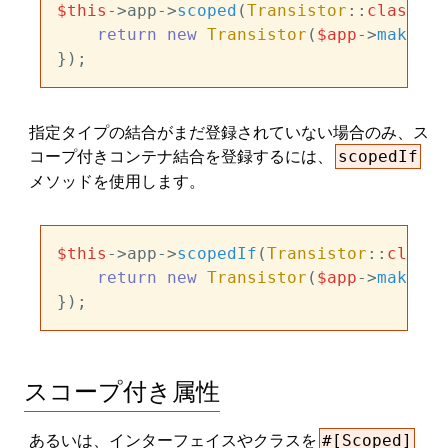
$this
->app->
scoped
(
Transistor
::
class
, f
return
new
Transistor
(
$app
->
make
(
Po
指定タイプの結合がまだ登録されていない場合のみ、ス
コープ付きコンテナ結合を登録するには、
scopedIf
メソッドを使用します。
$this
->app->
scopedIf
(
Transistor
::
class
,
return
new
Transistor
(
$app
->
make
(
Po
スコープ付き属性
あるいは、インターフェイスやクラスを
#[Scoped]