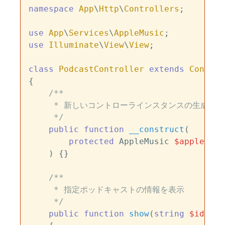
namespace
App
\
Http
\
Controllers
;

use
App
\
Services
\
AppleMusic
use
Illuminate
\
View
\
View
;

class
PodcastController
extends
Control
{

/**

     * 新しいコントローラインスタンスの生成

     */
public
function
__construct
(
protected
 AppleMusic 
$apple
,

) 
{}

/**

     * 指定ポッドキャストの情報を表示

     */
public
function
show
(
string
$id
): 
V