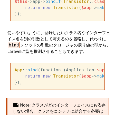
$this
->app->
bindIf
(
Transistor
::
class
, f
return
new
Transistor
(
$app
->
make
(
Po
使いやすいように、登録したいクラス名やインターフェ
イス名を別の引数として与えるのを省略し、代わりに
メソッドの引数のクロージャの戻り値の型から、
bind
Laravelに型を推測させることもできます。
App
::
bind
(function (Application 
$app
): 
return
new
Transistor
(
$app
->
make
(
Po
note
Note: クラスがどのインターフェイスにも依存
しない場合、クラスをコンテナに結合する必要は