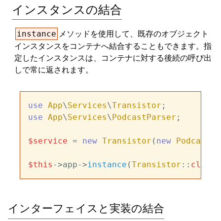
インスタンスの結合
メソッドを使用して、既存のオブジェクト
instance
インスタンスをコンテナへ結合することもできます。指
定したインスタンスは、コンテナに対する後続の呼び出
しで常に返されます。
use
App
\
Services
\
Transistor
use
App
\
Services
\
PodcastParser
;

$service
 = 
new
Transistor
(
new
PodcastPa
$this
->app->
instance
(
Transistor
::
class
,
インターフェイスと実装の結合