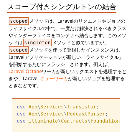
スコープ付きシングルトンの結合
メソッドは、Laravelのリクエストやジョブの
scoped
ライフサイクルの中で、一度だけ解決されるべきクラス
やインターフェイスをコンテナへ結合します。このメソ
ッドは
メソッドと似ていますが、
singleton
メソッドを使って登録したインスタンスは、
scoped
Laravelアプリケーションが新しい「ライフサイクル」
を開始するたびにフラッシュされます。例えば、
Laravel Octane
ワーカが新しいリクエストを処理すると
きや、Laravel
キューワーカ
が新しいジョブを処理する
ときなどです。
use
App
\
Services
\
Transistor
use
App
\
Services
\
PodcastParser
use
Illuminate
\
Contracts
\
Foundation
\
App