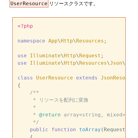
リソースクラスです。
UserResource
<?php
namespace
App
\
Http
\
Resources
;

use
Illuminate
\
Http
\
Request
use
Illuminate
\
Http
\
Resources
\
Json
\
Json
class
UserResource
extends
JsonResource
{

/**

     * リソースを配列に変換

     *

     * 
@return
 array<string, mixed>

     */
public
function
toArray
(
Request 
$re
{
