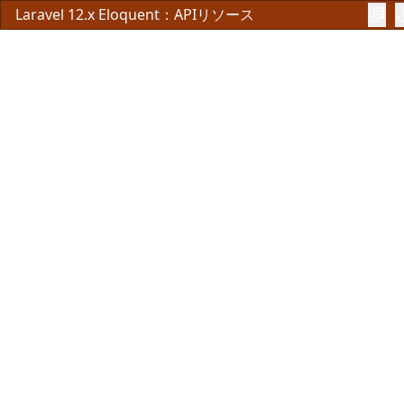
Laravel 12.x Eloquent：APIリソース
library_books
anc