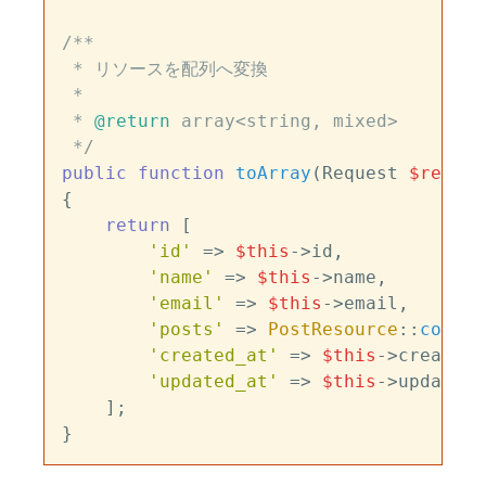
/**

 * リソースを配列へ変換

 *

 * 
@return
 array<string, mixed>

 */
public
function
toArray
(
Request 
$reques
{

return
 [

'id'
 => 
$this
->id,

'name'
 => 
$this
->name,

'email'
 => 
$this
->email,

'posts'
 => 
PostResource
::
collec
'created_at'
 => 
$this
->created_
'updated_at'
 => 
$this
->updated_
    ];
