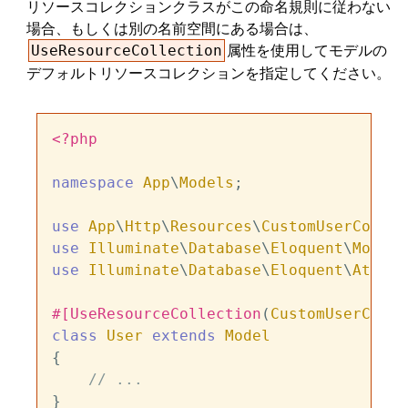
リソースコレクションクラスがこの命名規則に従わない
場合、もしくは別の名前空間にある場合は、
属性を使用してモデルの
UseResourceCollection
デフォルトリソースコレクションを指定してください。
<?php
namespace
App
\
Models
;

use
App
\
Http
\
Resources
\
CustomUserCollec
use
Illuminate
\
Database
\
Eloquent
\
Model
use
Illuminate
\
Database
\
Eloquent
\
Attrib
#[UseResourceCollection
(
CustomUserColle
class
User
extends
Model
{

// ...