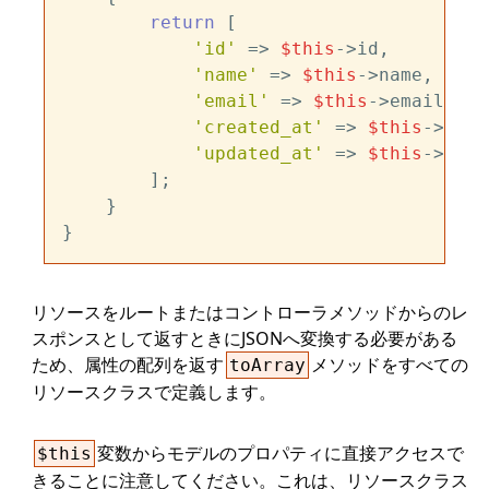
return
 [

'id'
 => 
$this
->id,

'name'
 => 
$this
->name,

'email'
 => 
$this
->email,

'created_at'
 => 
$this
->crea
'updated_at'
 => 
$this
->upda
        ];

    }

リソースをルートまたはコントローラメソッドからのレ
スポンスとして返すときにJSONへ変換する必要がある
ため、属性の配列を返す
メソッドをすべての
toArray
リソースクラスで定義します。
変数からモデルのプロパティに直接アクセスで
$this
きることに注意してください。これは、リソースクラス