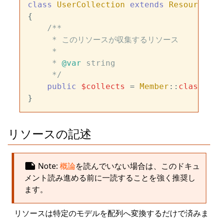
class
UserCollection
extends
ResourceCo
{

/**

     * このリソースが収集するリソース

     *

     * 
@var
 string

     */
public
$collects
 = 
Member
::
class
;

リソースの記述
note
Note:
概論
を読んでいない場合は、このドキュ
メント読み進める前に一読することを強く推奨し
ます。
リソースは特定のモデルを配列へ変換するだけで済みま