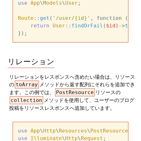
use
App
\
Models
\
User
;

Route
::
get
(
'/user/{id}'
, function (
stri
return
User
::
findOrFail
(
$id
)->
toUse
リレーション
リレーションをレスポンスへ含めたい場合は、リソース
の
メソッドから返す配列にそれらを追加でき
toArray
ます。この例では、
リソースの
PostResource
メソッドを使用して、ユーザーのブログ
collection
投稿をリソースレスポンスへ追加しています。
use
App
\
Http
\
Resources
\
PostResource
use
Illuminate
\
Http
\
Request
;
