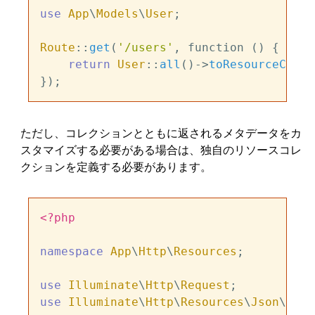
use
App
\
Models
\
User
;

Route
::
get
(
'/users'
, function () {

return
User
::
all
()->
toResourceColle
ただし、コレクションとともに返されるメタデータをカ
スタマイズする必要がある場合は、独自のリソースコレ
クションを定義する必要があります。
<?php
namespace
App
\
Http
\
Resources
;

use
Illuminate
\
Http
\
Request
use
Illuminate
\
Http
\
Resources
\
Json
\
Reso