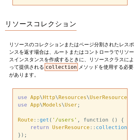
リソースコレクション
リソースのコレクションまたはページ分割されたレスポ
ンスを返す場合は、ルートまたはコントローラでリソー
スインスタンスを作成するときに、リソースクラスによ
って提供される
メソッドを使用する必要
collection
があります。
use
App
\
Http
\
Resources
\
UserResource
use
App
\
Models
\
User
;

Route
::
get
(
'/users'
, function () {

return
UserResource
::
collection
(
Use