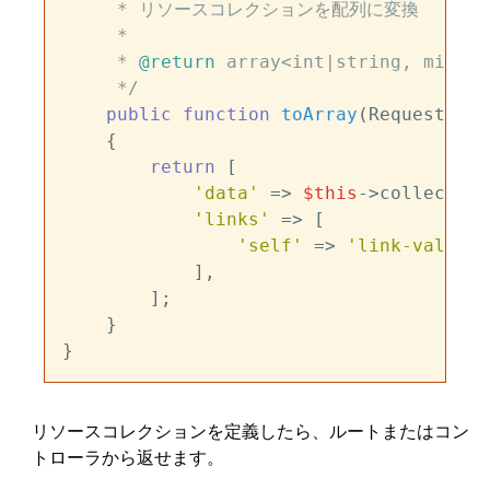
     * リソースコレクションを配列に変換

     *

     * 
@return
 array<int|string, mixed>

     */
public
function
toArray
(
Request 
$re
{

return
 [

'data'
 => 
$this
->collection,
'links'
 => [

'self'
 => 
'link-value'
,

            ],

        ];

    }

リソースコレクションを定義したら、ルートまたはコン
トローラから返せます。