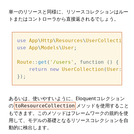
単一のリソースと同様に、リソースコレクションはルー
トまたはコントローラから直接返されるでしょう。
use
App
\
Http
\
Resources
\
UserCollection
use
App
\
Models
\
User
;

Route
::
get
(
'/users'
, function () {

return
new
UserCollection
(
User
::
all
あるいは、使いやすいように、Eloquentコレクション
の
メソッドを使用すること
toResourceCollection
もできます。このメソッドはフレームワークの規約を使
用して、モデルの基礎となるリソースコレクションを自
動的に検出します。