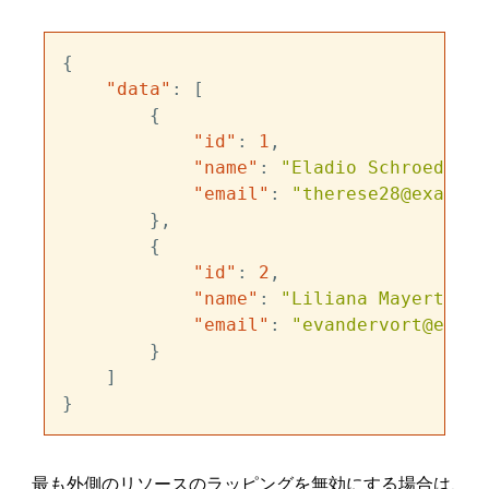
{
"data"
:
[
{
"id"
:
1
,
"name"
:
"Eladio Schroeder S
"email"
:
"therese28@example
}
,
{
"id"
:
2
,
"name"
:
"Liliana Mayert"
,
"email"
:
"evandervort@examp
}
]
}
最も外側のリソースのラッピングを無効にする場合は、