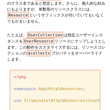
のクラス名であると想定します。さらに、個人的な好み
にもよりますが、単数形のリソースクラスには、
というサフィックスが付いていてもいなく
Resource
てもかまいません。
たとえば、
は指定ユーザーインス
UserCollection
タンスを
リソースにマップしようとし
UserResource
ます。この動作をカスタマイズするには、リソースコレ
クションの
プロパティをオーバーライド
$collects
します。
<?php
namespace
App
\
Http
\
Resources
;

use
Illuminate
\
Http
\
Resources
\
Json
\
Reso