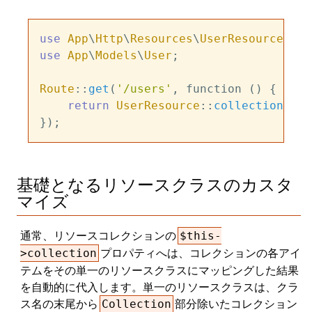
use
App
\
Http
\
Resources
\
UserResource
use
App
\
Models
\
User
;

Route
::
get
(
'/users'
, function () {

return
UserResource
::
collection
(
Use
基礎となるリソースクラスのカスタ
マイズ
通常、リソースコレクションの
$this-
プロパティへは、コレクションの各アイ
>collection
テムをその単一のリソースクラスにマッピングした結果
を自動的に代入します。単一のリソースクラスは、クラ
ス名の末尾から
部分除いたコレクション
Collection