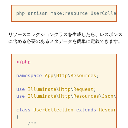
リソースコレクションクラスを生成したら、レスポンス
に含める必要のあるメタデータを簡単に定義できます。
<?php
namespace
App
\
Http
\
Resources
;

use
Illuminate
\
Http
\
Request
use
Illuminate
\
Http
\
Resources
\
Json
\
Reso
class
UserCollection
extends
ResourceCo
{

/**
