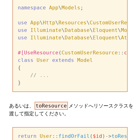
namespace
App
\
Models
;

use
App
\
Http
\
Resources
\
CustomUserResour
use
Illuminate
\
Database
\
Eloquent
\
Model
use
Illuminate
\
Database
\
Eloquent
\
Attrib
#[UseResource
(
CustomUserResource
::
class
class
User
extends
Model
{

// ...
あるいは、
メソッドへリソースクラスを
toResource
渡して指定してください。
return
User
::
findOrFail
(
$id
)->
toResourc