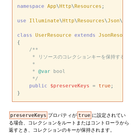
namespace
App
\
Http
\
Resources
;

use
Illuminate
\
Http
\
Resources
\
Json
\
Json
class
UserResource
extends
JsonResource
{

/**

     * リソースのコレクションキーを保持するか指
     *

     * 
@var
 bool

     */
public
$preserveKeys
 = 
true
;

プロパティが
に設定されてい
preserveKeys
true
る場合、コレクションをルートまたはコントローラから
返すとき、コレクションのキーが保持されます。