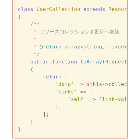
class
UserCollection
extends
ResourceCo
{

/**

     * リソースコレクションを配列へ変換

     *

     * 
@return
 array<string, mixed>

     */
public
function
toArray
(
Request 
$re
{

return
 [

'data'
 => 
$this
->collection,
'links'
 => [

'self'
 => 
'link-value'
,

            ],

        ];

    }
