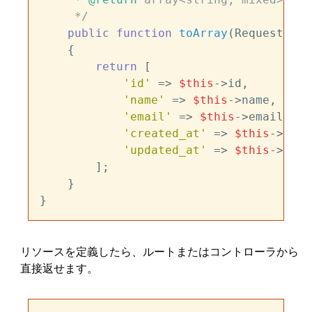
     */
public
function
toArray
(
Request 
$re
{

return
 [

'id'
 => 
$this
->id,

'name'
 => 
$this
->name,

'email'
 => 
$this
->email,

'created_at'
 => 
$this
->crea
'updated_at'
 => 
$this
->upda
        ];

    }

リソースを定義したら、ルートまたはコントローラから
直接返せます。