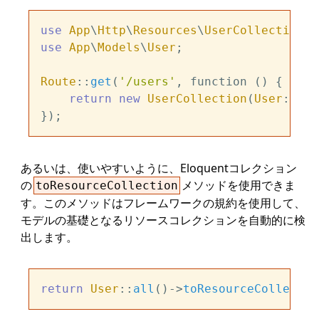
use
App
\
Http
\
Resources
\
UserCollection
use
App
\
Models
\
User
;

Route
::
get
(
'/users'
, function () {

return
new
UserCollection
(
User
::
all
あるいは、使いやすいように、Eloquentコレクション
の
メソッドを使用できま
toResourceCollection
す。このメソッドはフレームワークの規約を使用して、
モデルの基礎となるリソースコレクションを自動的に検
出します。
return
User
::
all
()->
toResourceCollectio