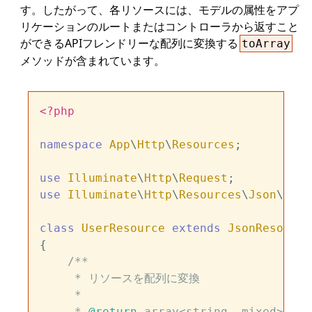
す。したがって、各リソースには、モデルの属性をアプ
リケーションのルートまたはコントローラから返すこと
ができるAPIフレンドリーな配列に変換する
toArray
メソッドが含まれています。
<?php
namespace
App
\
Http
\
Resources
;

use
Illuminate
\
Http
\
Request
use
Illuminate
\
Http
\
Resources
\
Json
\
Json
class
UserResource
extends
JsonResource
{

/**

     * リソースを配列に変換

     *

     * 
@return
 array<string, mixed>
