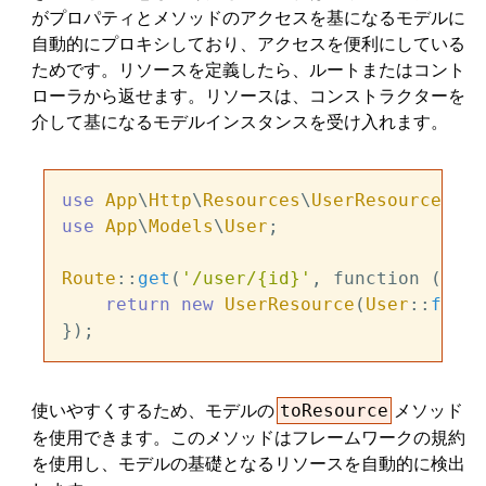
がプロパティとメソッドのアクセスを基になるモデルに
自動的にプロキシしており、アクセスを便利にしている
ためです。リソースを定義したら、ルートまたはコント
ローラから返せます。リソースは、コンストラクターを
介して基になるモデルインスタンスを受け入れます。
use
App
\
Http
\
Resources
\
UserResource
use
App
\
Models
\
User
;

Route
::
get
(
'/user/{id}'
, function (
stri
return
new
UserResource
(
User
::
findO
使いやすくするため、モデルの
メソッド
toResource
を使用できます。このメソッドはフレームワークの規約
を使用し、モデルの基礎となるリソースを自動的に検出