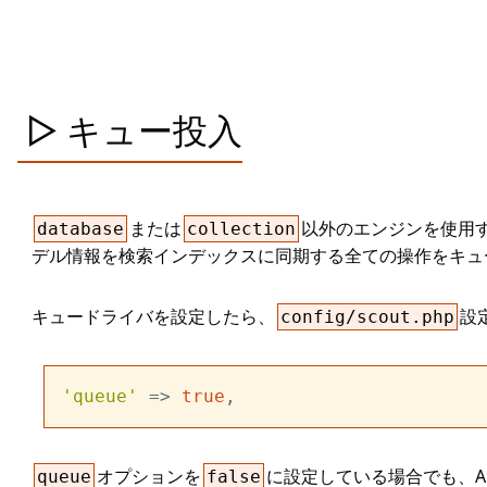
キュー投入
または
以外のエンジンを使用
database
collection
デル情報を検索インデックスに同期する全ての操作をキュ
キュードライバを設定したら、
設
config/scout.php
'queue'
 => 
true
オプションを
に設定している場合でも、Al
queue
false