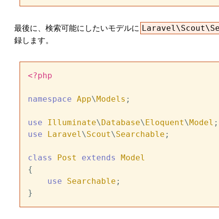
最後に、検索可能にしたいモデルに
Laravel\Scout\S
録します。
<?php
namespace
App
\
Models
;

use
Illuminate
\
Database
\
Eloquent
\
Model
use
Laravel
\
Scout
\
Searchable
;

class
Post
extends
Model
{

use
Searchable
;
