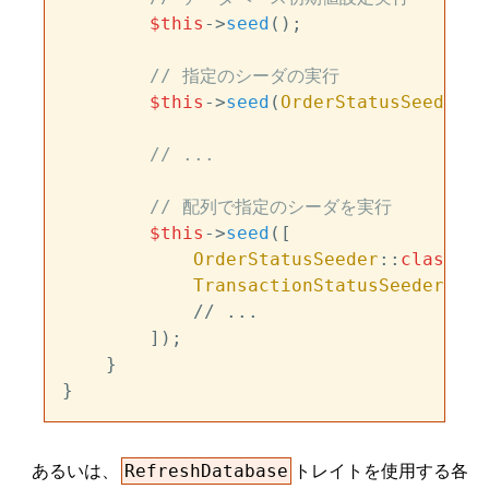
$this
->
seed
();

// 指定のシーダの実行
$this
->
seed
(
OrderStatusSeeder
::
// ...
// 配列で指定のシーダを実行
$this
->
seed
([

OrderStatusSeeder
::
class
,

TransactionStatusSeeder
::
cl
            // ...

        ]);

    }

あるいは、
トレイトを使用する各
RefreshDatabase