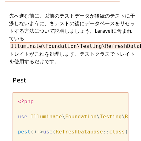
先へ進む前に、以前のテストデータが後続のテストに干
渉しないように、各テストの後にデータベースをリセッ
トする方法について説明しましょう。Laravelに含まれ
ている
Illuminate\Foundation\Testing\RefreshData
トレイトがこれを処理します。テストクラスでトレイト
を使用するだけです。
Pest
<?php
use
Illuminate
\
Foundation
\
Testing
\
Refre
pest
()->
use
(
RefreshDatabase
::
class
);
