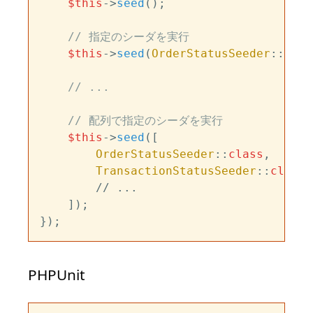
$this
->
seed
();

// 指定のシーダを実行
$this
->
seed
(
OrderStatusSeeder
::
clas
// ...
// 配列で指定のシーダを実行
$this
->
seed
([

OrderStatusSeeder
::
class
,

TransactionStatusSeeder
::
class
,

        // ...

    ]);

PHPUnit