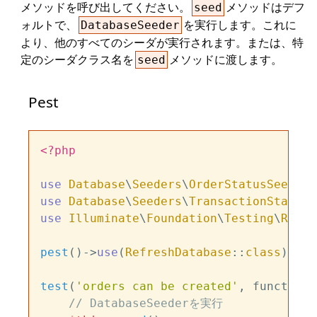
メソッドを呼び出してください。
メソッドはデフ
seed
ォルトで、
を実行します。これに
DatabaseSeeder
より、他のすべてのシーダが実行されます。または、特
定のシーダクラス名を
メソッドに渡します。
seed
Pest
<?php
use
Database
\
Seeders
\
OrderStatusSeeder
use
Database
\
Seeders
\
TransactionStatusS
use
Illuminate
\
Foundation
\
Testing
\
Refre
pest
()->
use
(
RefreshDatabase
::
class
);

test
(
'orders can be created'
, function 
// DatabaseSeederを実行