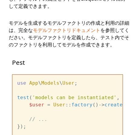
して定義できます。
モデルを生成するモデルファクトリの作成と利用の詳細
は、完全な
モデルファクトリドキュメント
を参照してく
ださい。モデルファクトリを定義したら、テスト内でそ
のファクトリを利用してモデルを作成できます。
Pest
use
App
\
Models
\
User
;

test
(
'models can be instantiated'
, func
$user
 = 
User
::
factory
()->
create
();

// ...