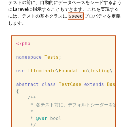
テストの前に、自動的にデータベースをシードするよう
にLaravelに指示することもできます。これを実現する
には、テストの基本クラスに
プロパティを定義
$seed
します。
<?php
namespace
Tests
;

use
Illuminate
\
Foundation
\
Testing
\
TestC
abstract
class
TestCase
extends
BaseTes
{

/**

     * 各テスト前に、デフォルトシーダーを実行す
     *

     * 
@var
 bool

     */