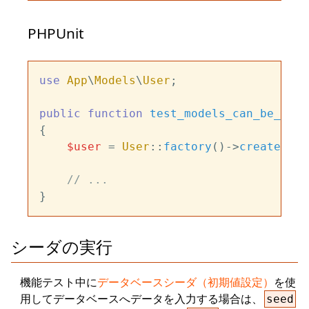
PHPUnit
use
App
\
Models
\
User
;

public
function
test_models_can_be_inst
{

$user
 = 
User
::
factory
()->
create
();

// ...
シーダの実行
機能テスト中に
データベースシーダ（初期値設定）
を使
用してデータベースへデータを入力する場合は、
seed