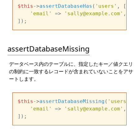
$this
->
assertDatabaseHas
(
'users'
, [

'email'
 => 
'sally@example.com'
,

assertDatabaseMissing
データベース内のテーブルに、指定したキー／値クエリ
の制約に一致するレコードが含まれていないことをアサ
ートします。
$this
->
assertDatabaseMissing
(
'users'
, [

'email'
 => 
'sally@example.com'
,
