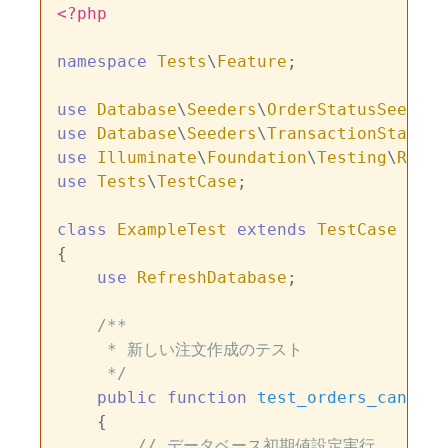
<?php
namespace
Tests
\
Feature
;

use
Database
\
Seeders
\
OrderStatusSeeder
use
Database
\
Seeders
\
TransactionStatusS
use
Illuminate
\
Foundation
\
Testing
\
Refre
use
Tests
\
TestCase
;

class
ExampleTest
extends
TestCase
{

use
RefreshDatabase
;

/**

     * 新しい注文作成のテスト

     */
public
function
test_orders_can_be_
{

// データベース初期値設定実行