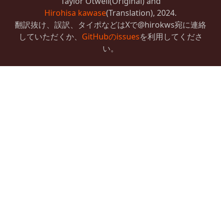
Taylor Otwell(Original) and
Hirohisa kawase
(Translation), 2024.
翻訳抜け、誤訳、タイポなどはXで@hirokws宛に連絡
していただくか、
GitHubのissues
を利用してくださ
い。