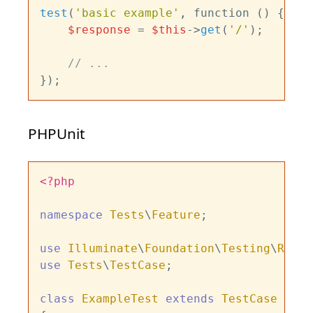
test
(
'basic example'
, function () {

$response
 = 
$this
->
get
(
'/'
);

// ...
PHPUnit
<?php
namespace
Tests
\
Feature
;

use
Illuminate
\
Foundation
\
Testing
\
Refre
use
Tests
\
TestCase
;

class
ExampleTest
extends
TestCase