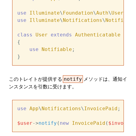
use
Illuminate
\
Foundation
\
Auth
\
User
as
use
Illuminate
\
Notifications
\
Notifiable
class
User
extends
Authenticatable
{

use
Notifiable
;

このトレイトが提供する
メソッドは、通知イ
notify
ンスタンスを引数に受けます。
use
App
\
Notifications
\
InvoicePaid
;

$user
->
notify
(
new
InvoicePaid
(
$invoice