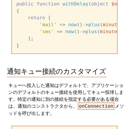
public
function
withDelay
(
object
$notif
{

return
 [

'mail'
 => 
now
()->
plus
(
minutes
: 
'sms'
 => 
now
()->
plus
(
minutes
: 
1
    ];

通知キュー接続のカスタマイズ
キューへ投入した通知はデフォルトで、アプリケーショ
ンのデフォルトのキュー接続を使用してキュー投球しま
す。特定の通知に別の接続を指定する必要がある場合
は、通知のコンストラクタから、
メソ
onConnection
ッドを呼び出します。