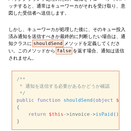
ッチすると、通常はキューワーカがそれを受け取り、意
図した受信者へ送信します。
しかし、キューワーカが処理した後に、そのキュー投入
済み通知を送信すべきか最終的に判断したい場合は、通
知クラスに
メソッドを定義してくださ
shouldSend
い。このメソッドから
を返す場合、通知は送信
false
されません。
/**

 * 通知を送信する必要があるかどうか確認

 */
public
function
shouldSend
(
object
$noti
{

return
$this
->invoice->
isPaid
();
