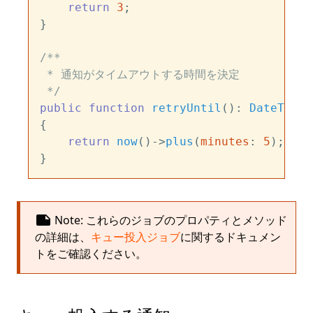
return
3
;

}

/**

 * 通知がタイムアウトする時間を決定

 */
public
function
retryUntil
(
): 
DateTime
{

return
now
()->
plus
(
minutes
: 
5
);

note
Note: これらのジョブのプロパティとメソッド
の詳細は、
キュー投入ジョブ
に関するドキュメン
トをご確認ください。