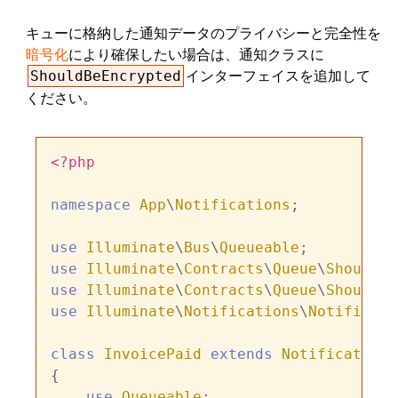
キューに格納した通知データのプライバシーと完全性を
暗号化
により確保したい場合は、通知クラスに
インターフェイスを追加して
ShouldBeEncrypted
ください。
<?php
namespace
App
\
Notifications
;

use
Illuminate
\
Bus
\
Queueable
use
Illuminate
\
Contracts
\
Queue
\
ShouldBe
use
Illuminate
\
Contracts
\
Queue
\
ShouldQu
use
Illuminate
\
Notifications
\
Notificati
class
InvoicePaid
extends
Notification
{

use
Queueable
;
