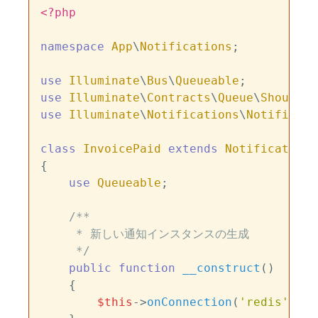
<?php
namespace
App
\
Notifications
;

use
Illuminate
\
Bus
\
Queueable
use
Illuminate
\
Contracts
\
Queue
\
ShouldQu
use
Illuminate
\
Notifications
\
Notificati
class
InvoicePaid
extends
Notification
{

use
Queueable
;

/**

     * 新しい通知インスタンスの生成

     */
public
function
__construct
(
)

{

$this
->
onConnection
(
'redis'
);
