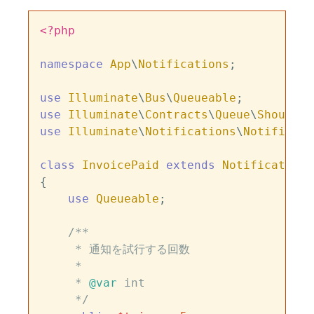
<?php
namespace
App
\
Notifications
;

use
Illuminate
\
Bus
\
Queueable
use
Illuminate
\
Contracts
\
Queue
\
ShouldQu
use
Illuminate
\
Notifications
\
Notificati
class
InvoicePaid
extends
Notification
{

use
Queueable
;

/**

     * 通知を試行する回数

     *

     * 
@var
 int

     */