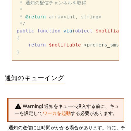
 * 通知の配信チャンネルを取得

 *

 * 
@return
 array<int, string>

 */
public
function
via
(
object
$notifiable
)
{

return
$notifiable
->prefers_sms ? [
通知のキューイング
warning
Warning! 通知をキューへ投入する前に、キュ
ーを設定して
ワーカを起動
する必要があります。
通知の送信には時間がかかる場合があります。特に、チ