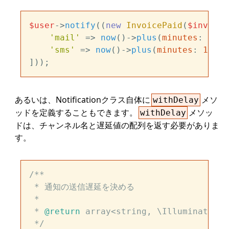
$user
->
notify
((
new
InvoicePaid
(
$invoice
'mail'
 => 
now
()->
plus
(
minutes
: 
5
),

'sms'
 => 
now
()->
plus
(
minutes
: 
10
),

あるいは、Notificationクラス自体に
メソ
withDelay
ッドを定義することもできます。
メソッ
withDelay
ドは、チャンネル名と遅延値の配列を返す必要がありま
す。
/**

 * 通知の送信遅延を決める

 *

 * 
@return
 array<string, \Illuminate\Su
 */