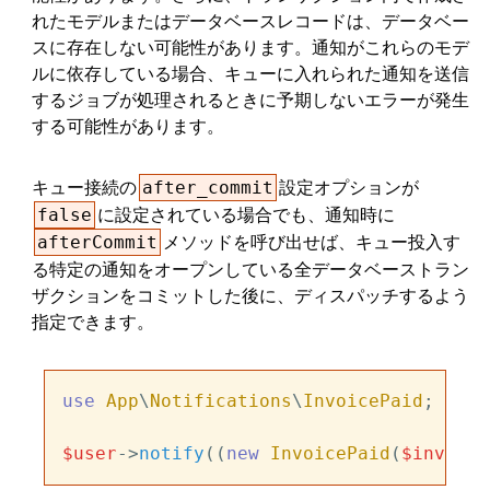
れたモデルまたはデータベースレコードは、データベー
スに存在しない可能性があります。通知がこれらのモデ
ルに依存している場合、キューに入れられた通知を送信
するジョブが処理されるときに予期しないエラーが発生
する可能性があります。
キュー接続の
設定オプションが
after_commit
に設定されている場合でも、通知時に
false
メソッドを呼び出せば、キュー投入す
afterCommit
る特定の通知をオープンしている全データベーストラン
ザクションをコミットした後に、ディスパッチするよう
指定できます。
use
App
\
Notifications
\
InvoicePaid
;

$user
->
notify
((
new
InvoicePaid
(
$invoice