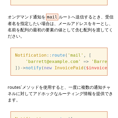
オンデマンド通知を
ルートへ送信するとき、受信
mail
者名を指定したい場合は、メールアドレスをキーとし、
名前を配列の最初の要素の値として含む配列を渡してく
ださい。
Notification
::
route
(
'mail'
, [

'barrett@example.com'
 => 
'Barrett B
])->
notify
(
new
InvoicePaid
(
$invoice
routes`メソッドを使用すると、一度に複数の通知チャ
ネルに対してアドホックなルーティング情報を提供でき
ます。