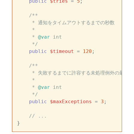
public
$tries
 = 
5
;

/**

     * 通知をタイムアウトするまでの秒数

     *

     * 
@var
 int

     */
public
$timeout
 = 
120
;

/**

     * 失敗するまでに許容する未処理例外の最大数

     *

     * 
@var
 int

     */
public
$maxExceptions
 = 
3
;

// ...