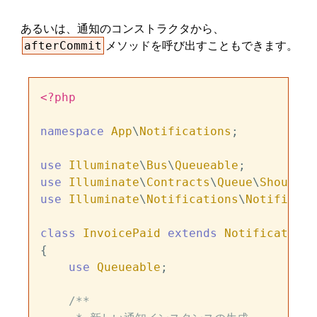
あるいは、通知のコンストラクタから、
メソッドを呼び出すこともできます。
afterCommit
<?php
namespace
App
\
Notifications
;

use
Illuminate
\
Bus
\
Queueable
use
Illuminate
\
Contracts
\
Queue
\
ShouldQu
use
Illuminate
\
Notifications
\
Notificati
class
InvoicePaid
extends
Notification
{

use
Queueable
;

/**
