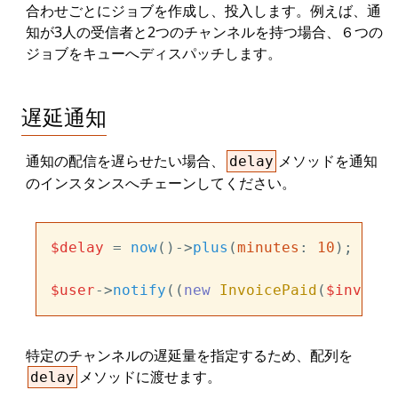
合わせごとにジョブを作成し、投入します。例えば、通
知が3人の受信者と2つのチャンネルを持つ場合、６つの
ジョブをキューへディスパッチします。
遅延通知
通知の配信を遅らせたい場合、
メソッドを通知
delay
のインスタンスへチェーンしてください。
$delay
 = 
now
()->
plus
(
minutes
: 
10
);

$user
->
notify
((
new
InvoicePaid
(
$invoice
特定のチャンネルの遅​​延量を指定するため、配列を
メソッドに渡せます。
delay