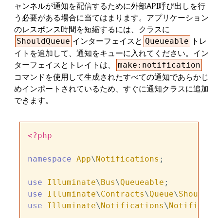
ャンネルが通知を配信するために外部API呼び出しを行
う必要がある場合に当てはまります。アプリケーション
のレスポンス時間を短縮するには、クラスに
インターフェイスと
トレ
ShouldQueue
Queueable
イトを追加して、通知をキューに入れてください。イン
ターフェイスとトレイトは、
make:notification
コマンドを使用して生成されたすべての通知であらかじ
めインポートされているため、すぐに通知クラスに追加
できます。
<?php
namespace
App
\
Notifications
;

use
Illuminate
\
Bus
\
Queueable
use
Illuminate
\
Contracts
\
Queue
\
ShouldQu
use
Illuminate
\
Notifications
\
Notificati