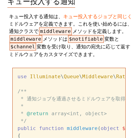
キュー投入する通知
キュー投入する通知は、
キュー投入するジョブと同じく
ミドルウェアを定義できます。これを使い始めるには、
通知クラスで
メソッドを定義します。
middleware
メソッドは
変数と
middleware
$notifiable
変数を受け取り、通知の宛先に応じて返す
$channel
ミドルウェアをカスタマイズできます。
use
Illuminate
\
Queue
\
Middleware
\
RateLim
/**

 * 通知ジョブを通過させるミドルウェアを取得

 *

 * 
@return
 array<int, object>

 */
public
function
middleware
(
object
$noti
{
