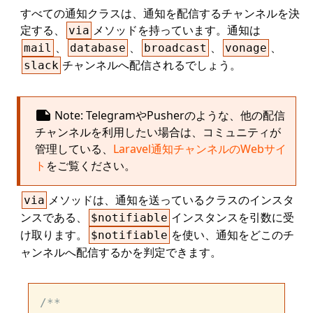
すべての通知クラスは、通知を配信するチャンネルを決
定する、
メソッドを持っています。通知は
via
、
、
、
、
mail
database
broadcast
vonage
チャンネルへ配信されるでしょう。
slack
note
Note: TelegramやPusherのような、他の配信
チャンネルを利用したい場合は、コミュニティが
管理している、
Laravel通知チャンネルのWebサイ
ト
をご覧ください。
メソッドは、通知を送っているクラスのインスタ
via
ンスである、
インスタンスを引数に受
$notifiable
け取ります。
を使い、通知をどこのチ
$notifiable
ャンネルへ配信するかを判定できます。
/**
