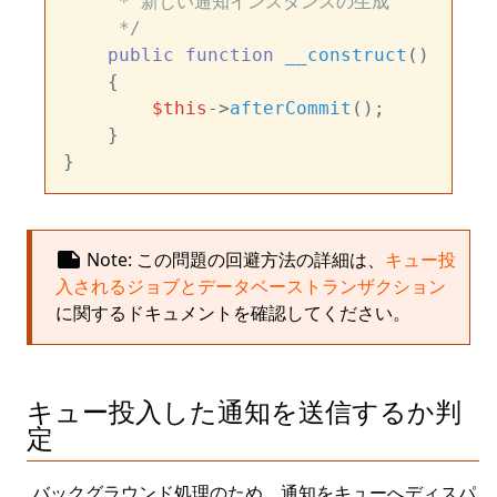
     * 新しい通知インスタンスの生成

     */
public
function
__construct
(
)

{

$this
->
afterCommit
();

    }

note
Note: この問題の回避方法の詳細は、
キュー投
入されるジョブとデータベーストランザクション
に関するドキュメントを確認してください。
キュー投入した通知を送信するか判
定
バックグラウンド処理のため、通知をキューへディスパ