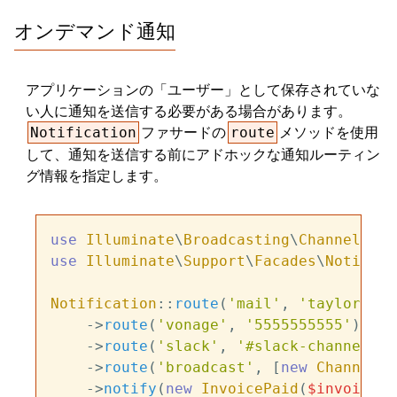
オンデマンド通知
アプリケーションの「ユーザー」として保存されていな
い人に通知を送信する必要がある場合があります。
ファサードの
メソッドを使用
Notification
route
して、通知を送信する前にアドホックな通知ルーティン
グ情報を指定します。
use
Illuminate
\
Broadcasting
\
Channel
use
Illuminate
\
Support
\
Facades
\
Notifica
Notification
::
route
(
'mail'
, 
'taylor@exa
    ->
route
(
'vonage'
, 
'5555555555'
)

    ->
route
(
'slack'
, 
'#slack-channel'
)

    ->
route
(
'broadcast'
, [
new
Channel
(
'
    ->
notify
(
new
InvoicePaid
(
$invoice