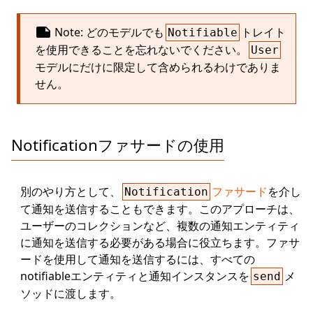
note
Note: どのモデルでも
トレイト
Notifiable
を使用できることを忘れないでください。
User
モデルにだけに限定して含められるわけでありま
せん。
Notificationファサードの使用
別のやり方として、
ファサード
を介し
Notification
て通知を送信することもできます。このアプローチは、
ユーザーのコレクションなど、複数の通知エンティティ
に通知を送信する必要がある場合に役立ちます。ファサ
ードを使用して通知を送信するには、すべての
notifiableエンティティと通知インスタンスを
メ
send
ソッドに渡します。