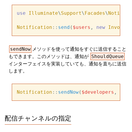
use
Illuminate
\
Support
\
Facades
\
Notifica
Notification
::
send
(
$users
, 
new
InvoiceP
メソッドを使って通知をすぐに送信すること
sendNow
もできます。このメソッドは、通知が
ShouldQueue
インターフェイスを実装していても、通知を直ちに送信
します。
Notification
::
sendNow
(
$developers
, 
new
配信チャンネルの指定