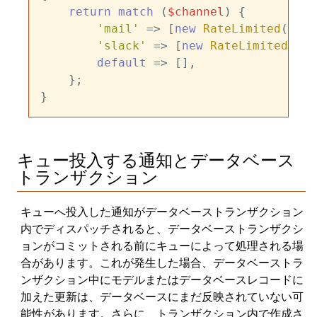
return
match
 (
$channel
) {

'mail'
 => [
new
RateLimited
(
'pos
'slack'
 => [
new
RateLimited
(
'sl
default
 => [],

    };

キュー投入する通知とデータベース
トランザクション
キューへ投入した通知がデータベーストランザクション
内でディスパッチされると、データベーストランザクシ
ョンがコミットされる前にキューによって処理される場
合があります。これが発生した場合、データベーストラ
ンザクション中にモデルまたはデータベースレコードに
加えた更新は、データベースにまだ反映されていない可
能性があります。さらに、トランザクション内で作成さ