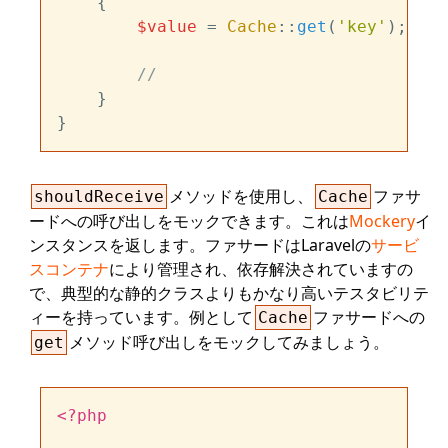
{

$value
 = 
Cache
::
get
(
'key'
);

//
    }

メソッドを使用し、
ファサ
shouldReceive
Cache
ードへの呼び出しをモックできます。これは
Mockery
イ
ンスタンスを返します。ファサードはLaravelの
サービ
スコンテナ
により管理され、依存解決されていますの
で、典型的な静的クラスよりもかなり高いテスタビリテ
ィーを持っています。例として
ファサードへの
Cache
メソッド呼び出しをモックしてみましょう。
get
<?php