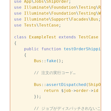
use
App
\
Jobs
\
ShipOrder
use
Illuminate
\
Foundation
\
Testing
\
Refre
use
Illuminate
\
Foundation
\
Testing
\
Witho
use
Illuminate
\
Support
\
Facades
\
Bus
use
Tests
\
TestCase
;

class
ExampleTest
extends
TestCase
{

public
function
testOrderShipping
(
)

{

Bus
::
fake
();

// 注文の実行コード…
Bus
::
assertDispatched
(
ShipOrder
return
 $
job
->
order
->
id
 === 
        });

// ジョブがディスパッチされないことを