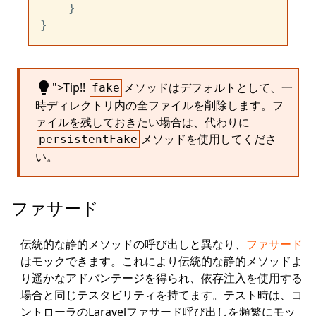
    }

lightbulb
">Tip!!
メソッドはデフォルトとして、一
fake
時ディレクトリ内の全ファイルを削除します。フ
ァイルを残しておきたい場合は、代わりに
メソッドを使用してくださ
persistentFake
い。
ファサード
伝統的な静的メソッドの呼び出しと異なり、
ファサード
はモックできます。これにより伝統的な静的メソッドよ
り遥かなアドバンテージを得られ、依存注入を使用する
場合と同じテスタビリティを持てます。テスト時は、コ
ントローラのLaravelファサード呼び出しを頻繁にモッ