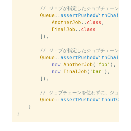
// ジョブが指定したジョブチェーンで
Queue
::
assertPushedWithChain
(
Sh
AnotherJob
::
class
,

FinalJob
::
class
        ]);

// ジョブが指定したジョブチェーンで
Queue
::
assertPushedWithChain
(
Sh
new
AnotherJob
(
'foo'
),

new
FinalJob
(
'bar'
),

        ]);

// ジョブチェーンを使わずに、ジョブが
Queue
::
assertPushedWithoutChain
    }
