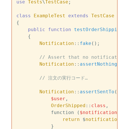
use
Tests
\
TestCase
;

class
ExampleTest
extends
TestCase
{

public
function
testOrderShipping
(
)

{

Notification
::
fake
();

// Assert that no notifications
Notification
::
assertNothingSent
// 注文の実行コード…
Notification
::
assertSentTo
(

$user
,

OrderShipped
::
class
,

            function (
$notification
, 
$c
return
 $
notification
->
o
            }
