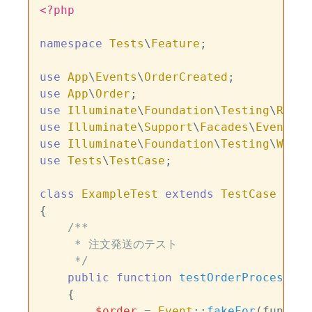
<?php
namespace
Tests
\
Feature
;

use
App
\
Events
\
OrderCreated
use
App
\
Order
use
Illuminate
\
Foundation
\
Testing
\
Refre
use
Illuminate
\
Support
\
Facades
\
Event
use
Illuminate
\
Foundation
\
Testing
\
Witho
use
Tests
\
TestCase
;

class
ExampleTest
extends
TestCase
{

/**

     * 注文発送のテスト

     */
public
function
testOrderProcess
(
)

{

$order
 = 
Event
::
fakeFor
(functio