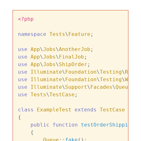
<?php
namespace
Tests
\
Feature
;

use
App
\
Jobs
\
AnotherJob
use
App
\
Jobs
\
FinalJob
use
App
\
Jobs
\
ShipOrder
use
Illuminate
\
Foundation
\
Testing
\
Refre
use
Illuminate
\
Foundation
\
Testing
\
Witho
use
Illuminate
\
Support
\
Facades
\
Queue
use
Tests
\
TestCase
;

class
ExampleTest
extends
TestCase
{

public
function
testOrderShipping
(
)

{

Queue
::
fake
();
