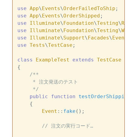
use
App
\
Events
\
OrderFailedToShip
use
App
\
Events
\
OrderShipped
use
Illuminate
\
Foundation
\
Testing
\
Refre
use
Illuminate
\
Foundation
\
Testing
\
Witho
use
Illuminate
\
Support
\
Facades
\
Event
use
Tests
\
TestCase
;

class
ExampleTest
extends
TestCase
{

/**

     * 注文発送のテスト

     */
public
function
testOrderShipping
(
)

{

Event
::
fake
();

// 注文の実行コード…