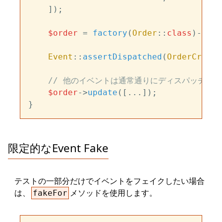
    ]);

$order
 = 
factory
(
Order
::
class
)->
cre
Event
::
assertDispatched
(
OrderCreate
// 他のイベントは通常通りにディスパッチされ
$order
->
update
([...]);

限定的なEvent Fake
テストの一部分だけでイベントをフェイクしたい場合
は、
メソッドを使用します。
fakeFor