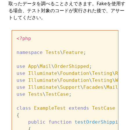
取ったデータを調べることさえできます。Fakeを使用す
る場合、テスト対象のコードが実行された後で、アサー
トしてください。
<?php
namespace
Tests
\
Feature
;

use
App
\
Mail
\
OrderShipped
use
Illuminate
\
Foundation
\
Testing
\
Refre
use
Illuminate
\
Foundation
\
Testing
\
Witho
use
Illuminate
\
Support
\
Facades
\
Mail
use
Tests
\
TestCase
;

class
ExampleTest
extends
TestCase
{

public
function
testOrderShipping
(
)

{
