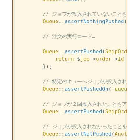
// ジョブが投入されていないことをアサ
Queue
::
assertNothingPushed
();

// 注文の実行コード…
Queue
::
assertPushed
(
ShipOrder
::
return
 $
job
->
order
->
id
 === 
        });

// 特定のキューへジョブが投入されたこ
Queue
::
assertPushedOn
(
'queue-na
// ジョブが２回投入されたことをアサー
Queue
::
assertPushed
(
ShipOrder
::
// ジョブが投入されなかったことをアサ
Queue
::
assertNotPushed
(
AnotherJ