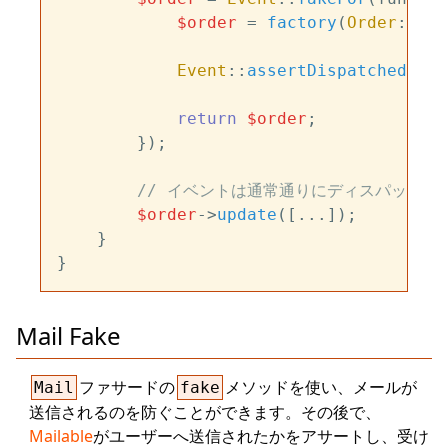
$order
 = 
factory
(
Order
::
cla
Event
::
assertDispatched
(
Ord
return
$order
;

        });

// イベントは通常通りにディスパッチさ
$order
->
update
([...]);

    }

Mail Fake
ファサードの
メソッドを使い、メールが
Mail
fake
送信されるのを防ぐことができます。その後で、
Mailable
がユーザーへ送信されたかをアサートし、受け