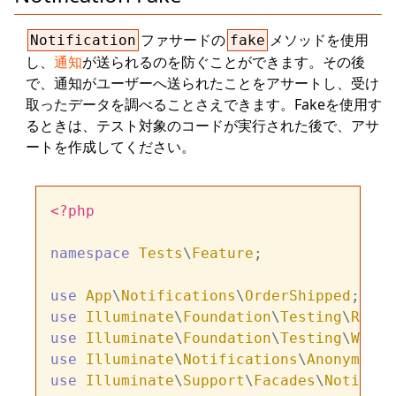
ファサードの
メソッドを使用
Notification
fake
し、
通知
が送られるのを防ぐことができます。その後
で、通知がユーザーへ送られたことをアサートし、受け
取ったデータを調べることさえできます。Fakeを使用す
るときは、テスト対象のコードが実行された後で、アサ
ートを作成してください。
<?php
namespace
Tests
\
Feature
;

use
App
\
Notifications
\
OrderShipped
use
Illuminate
\
Foundation
\
Testing
\
Refre
use
Illuminate
\
Foundation
\
Testing
\
Witho
use
Illuminate
\
Notifications
\
AnonymousN
use
Illuminate
\
Support
\
Facades
\
Notifica