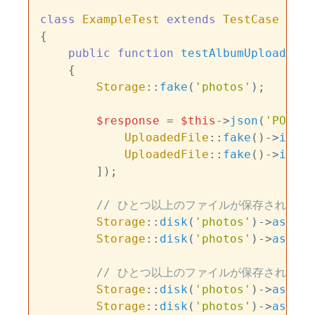
class
ExampleTest
extends
TestCase
{

public
function
testAlbumUpload
(
)

{

Storage
::
fake
(
'photos'
);

$response
 = 
$this
->
json
(
'POST'
,
UploadedFile
::
fake
()->
image
UploadedFile
::
fake
()->
image
        ]);

// ひとつ以上のファイルが保存されたこ
Storage
::
disk
(
'photos'
)->
assert
Storage
::
disk
(
'photos'
)->
assert
// ひとつ以上のファイルが保存されなか
Storage
::
disk
(
'photos'
)->
assert
Storage
::
disk
(
'photos'
)->
assert