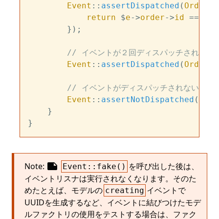
Event
::
assertDispatched
(
OrderSh
return
 $
e
->
order
->
id
 === $
o
        });

// イベントが２回ディスパッチされるこ
Event
::
assertDispatched
(
OrderSh
// イベントがディスパッチされないこと
Event
::
assertNotDispatched
(
Orde
    }

note
Note:
を呼び出した後は、
Event::fake()
イベントリスナは実行されなくなります。そのた
めたとえば、モデルの
イベントで
creating
UUIDを生成するなど、イベントに結びつけたモデ
ルファクトリの使用をテストする場合は、ファク