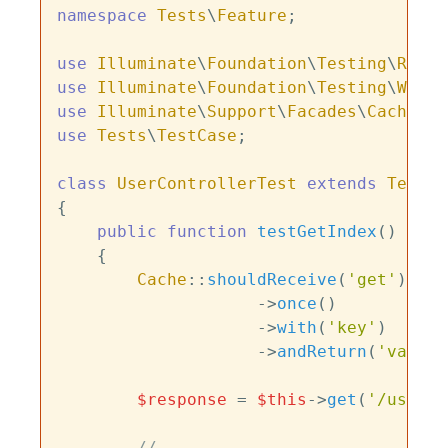
namespace
Tests
\
Feature
;

use
Illuminate
\
Foundation
\
Testing
\
Refre
use
Illuminate
\
Foundation
\
Testing
\
Witho
use
Illuminate
\
Support
\
Facades
\
Cache
use
Tests
\
TestCase
;

class
UserControllerTest
extends
TestCa
{

public
function
testGetIndex
(
)

{

Cache
::
shouldReceive
(
'get'
)

                    ->
once
()

                    ->
with
(
'key'
)

                    ->
andReturn
(
'value'
$response
 = 
$this
->
get
(
'/users'
// ...