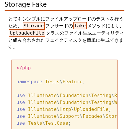
Storage Fake
とてもシンプルにファイルアップロードのテストを行う
ため、
ファサードの
メソッドにより、
Storage
fake
クラスのファイル生成ユーティリティ
UploadedFile
と組み合わされたフェイクディスクを簡単に生成できま
す。
<?php
namespace
Tests
\
Feature
;

use
Illuminate
\
Foundation
\
Testing
\
Refre
use
Illuminate
\
Foundation
\
Testing
\
Witho
use
Illuminate
\
Http
\
UploadedFile
use
Illuminate
\
Support
\
Facades
\
Storage
use
Tests
\
TestCase
;
