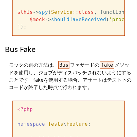
$this
->
spy
(
Service
::
class
, function (
$m
$mock
->
shouldHaveReceived
(
'process'
Bus Fake
モックの別の方法は、
ファサードの
メソッ
Bus
fake
ドを使用し、ジョブがディスパッチされないようにする
ことです。fakeを使用する場合、アサートはテスト下の
コードが終了した時点で行われます。
<?php
namespace
Tests
\
Feature
;
