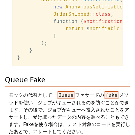
new
AnonymousNotifiable
,

OrderShipped
::
class
,

            function (
$notification
, 
$c
return
 $
notifiable
->
rou
            }

        );

    }

Queue Fake
モックの代替として、
ファサードの
メソ
Queue
fake
ッドを使い、ジョブがキューされるのを防ぐことができ
ます。その後で、ジョブがキューへ投入されたことをア
サートし、受け取ったデータの内容を調べることもでき
ます。Fakeを使う場合は、テスト対象のコードを実行し
たあとで、アサートしてください。