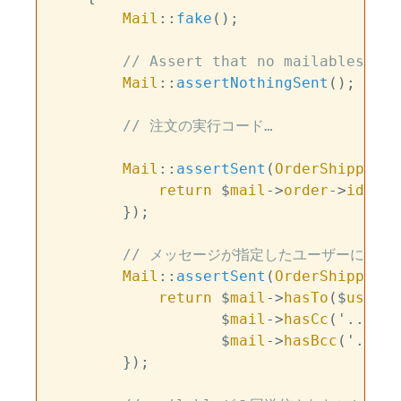
Mail
::
fake
();

// Assert that no mailables wer
Mail
::
assertNothingSent
();

// 注文の実行コード…
Mail
::
assertSent
(
OrderShipped
::
return
 $
mail
->
order
->
id
 ===
        });

// メッセージが指定したユーザーに届い
Mail
::
assertSent
(
OrderShipped
::
return
 $
mail
->
hasTo
($
user
->
                   $
mail
->
hasCc
('...') 
                   $
mail
->
hasBcc
('...')
        });
