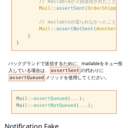
// mailableが２回送信されたことをア
Mail
::
assertSent
(
OrderShipped
::
// mailableが送られなかったことをア
Mail
::
assertNotSent
(
AnotherMail
    }

バックグランドで送信するために、mailableをキュー投
入している場合は、
の代わりに
assertSent
メソッドを使用してください。
assertQueued
Mail::
assertQueued
(...);

Mail::
assertNotQueued
Notification Fake