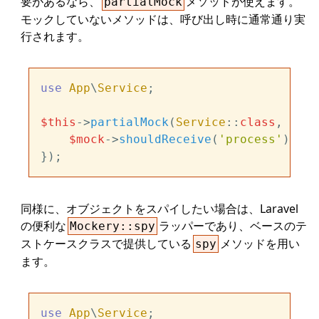
要があるなら、
メソッドが使えます。
partialMock
モックしていないメソッドは、呼び出し時に通常通り実
行されます。
use
App
\
Service
;

$this
->
partialMock
(
Service
::
class
, func
$mock
->
shouldReceive
(
'process'
)->
on
同様に、オブジェクトをスパイしたい場合は、Laravel
の便利な
ラッパーであり、ベースのテ
Mockery::spy
ストケースクラスで提供している
メソッドを用い
spy
ます。
use
App
\
Service
;
