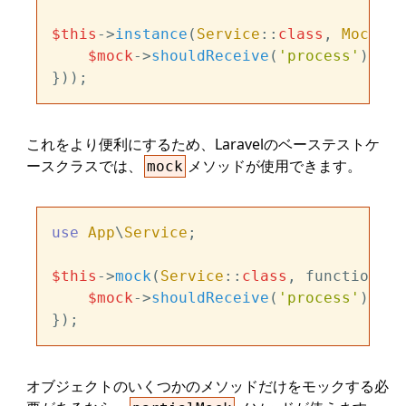
$this
->
instance
(
Service
::
class
, 
Mockery
$mock
->
shouldReceive
(
'process'
)->
on
これをより便利にするため、Laravelのベーステストケ
ースクラスでは、
メソッドが使用できます。
mock
use
App
\
Service
;

$this
->
mock
(
Service
::
class
, function (
$
$mock
->
shouldReceive
(
'process'
)->
on
オブジェクトのいくつかのメソッドだけをモックする必