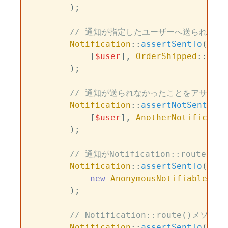
        );

// 通知が指定したユーザーへ送られたこ
Notification
::
assertSentTo
(

            [
$user
], 
OrderShipped
::
clas
        );

// 通知が送られなかったことをアサート
Notification
::
assertNotSentTo
(

            [
$user
], 
AnotherNotificatio
        );

// 通知がNotification::rout
Notification
::
assertSentTo
(

new
AnonymousNotifiable
, 
Or
        );

// Notification::route(
Notification
::
assertSentTo
(
