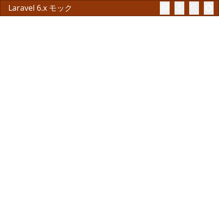
Laravel 6.x モック
library_books
anchor
search
settings