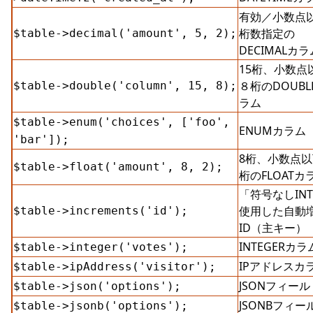
有効／小数点
桁数指定の
$table->decimal('amount', 5, 2);
DECIMALカラ
15桁、小数点
８桁のDOUBL
$table->double('column', 15, 8);
ラム
$table->enum('choices', ['foo',
ENUMカラム
'bar']);
8桁、小数点以
$table->float('amount', 8, 2);
桁のFLOATカ
「符号なしIN
使用した自動
$table->increments('id');
ID（主キー）
INTEGERカラ
$table->integer('votes');
IPアドレスカ
$table->ipAddress('visitor');
JSONフィール
$table->json('options');
JSONBフィー
$table->jsonb('options');