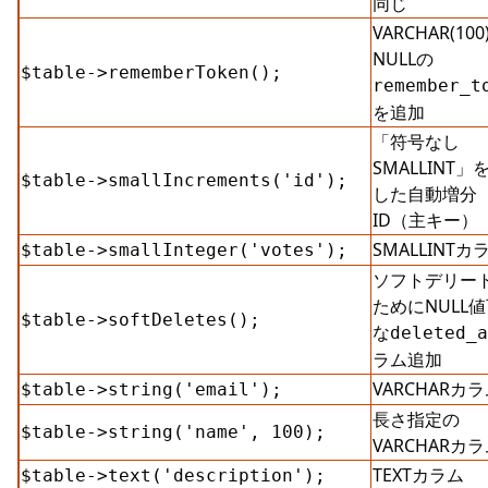
同じ
VARCHAR(100
NULLの
$table->rememberToken();
remember_t
を追加
「符号なし
SMALLINT」
$table->smallIncrements('id');
した自動増分
ID（主キー）
SMALLINTカ
$table->smallInteger('votes');
ソフトデリー
ためにNULL
$table->softDeletes();
な
deleted_a
ラム追加
VARCHARカ
$table->string('email');
長さ指定の
$table->string('name', 100);
VARCHARカ
TEXTカラム
$table->text('description');