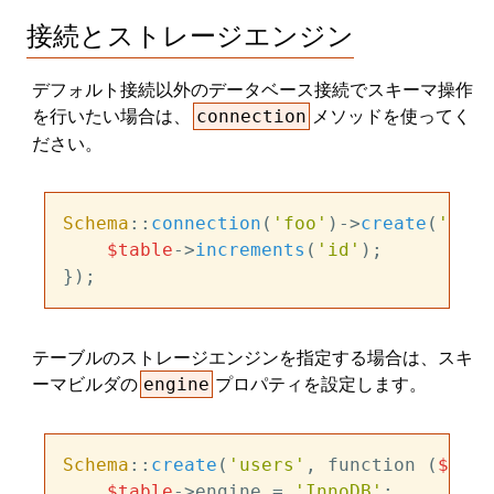
接続とストレージエンジン
デフォルト接続以外のデータベース接続でスキーマ操作
を行いたい場合は、
メソッドを使ってく
connection
ださい。
Schema
::
connection
(
'foo'
)->
create
(
'user
$table
->
increments
(
'id'
);

テーブルのストレージエンジンを指定する場合は、スキ
ーマビルダの
プロパティを設定します。
engine
Schema
::
create
(
'users'
, function (
$tabl
$table
->engine = 
'InnoDB'
;
