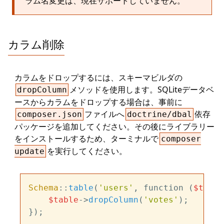
ラム名変更は、現在サポートしていません。
カラム削除
カラムをドロップするには、スキーマビルダの
メソッドを使用します。SQLiteデータベ
dropColumn
ースからカラムをドロップする場合は、事前に
ファイルへ
依存
composer.json
doctrine/dbal
パッケージを追加してください。その後にライブラリー
をインストールするため、ターミナルで
composer
を実行してください。
update
Schema
::
table
(
'users'
, function (
$table
$table
->
dropColumn
(
'votes'
);
