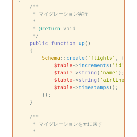
/**

     * マイグレーション実行

     *

     * 
@return
 void

     */
public
function
up
(
)

{

Schema
::
create
(
'flights'
, funct
$table
->
increments
(
'id'
);

$table
->
string
(
'name'
);

$table
->
string
(
'airline'
);

$table
->
timestamps
();

        });

    }

/**

     * マイグレーションを元に戻す

     *
