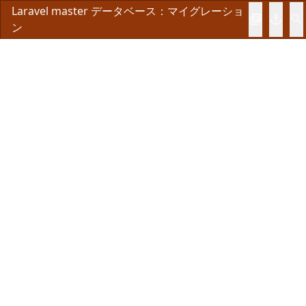
Laravel master データベース：マイグレーショ
library_books
anchor
search
ン