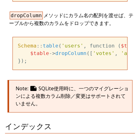
メソッドにカラム名の配列を渡せば、テ
dropColumn
ーブルから複数のカラムをドロップできます。
Schema
::
table
(
'users'
, function (
$table
$table
->
dropColumn
([
'votes'
, 
'avata
note
Note:
SQLite使用時に、一つのマイグレーショ
ンによる複数カラム削除／変更はサポートされて
いません。
インデックス