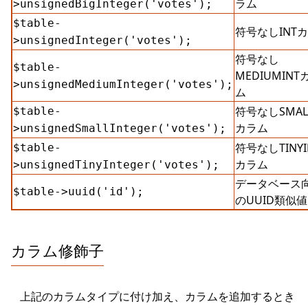
ラム
>unsignedBigInteger('votes');
$table-
符号なしINT
>unsignedInteger('votes');
符号なし
$table-
MEDIUMINT
>unsignedMediumInteger('votes');
ム
符号なしSMALL
$table-
カラム
>unsignedSmallInteger('votes');
符号なしTINYI
$table-
カラム
>unsignedTinyInteger('votes');
データベース
$table->uuid('id');
のUUID類似値
カラム修飾子
上記のカラムタイプに付け加え、カラムを追加するとき