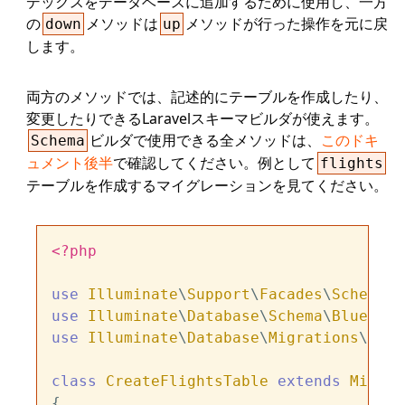
デックスをデータベースに追加するために使用し、一方
の
メソッドは
メソッドが行った操作を元に戻
down
up
します。
両方のメソッドでは、記述的にテーブルを作成したり、
変更したりできるLaravelスキーマビルダが使えます。
ビルダで使用できる全メソッドは、
このドキ
Schema
ュメント後半
で確認してください。例として
flights
テーブルを作成するマイグレーションを見てください。
<?php
use
Illuminate
\
Support
\
Facades
\
Schema
use
Illuminate
\
Database
\
Schema
\
Blueprin
use
Illuminate
\
Database
\
Migrations
\
Migr
class
CreateFlightsTable
extends
Migrat
{
