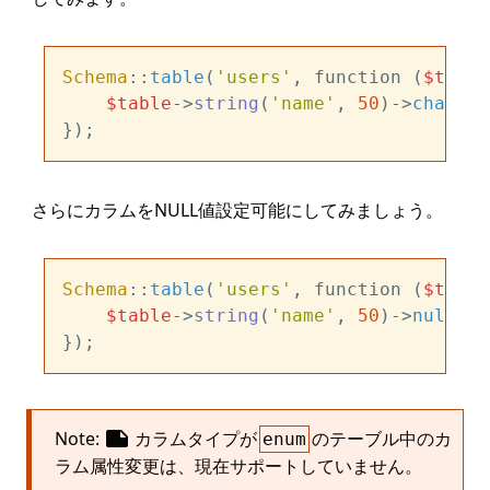
Schema
::
table
(
'users'
, function (
$table
$table
->
string
(
'name'
, 
50
)->
change
(
さらにカラムをNULL値設定可能にしてみましょう。
Schema
::
table
(
'users'
, function (
$table
$table
->
string
(
'name'
, 
50
)->
nullabl
note
Note:
カラムタイプが
のテーブル中のカ
enum
ラム属性変更は、現在サポートしていません。