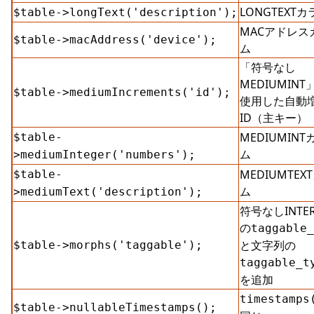
LONGTEXTカ
$table->longText('description');
MACアドレス
$table->macAddress('device');
ム
「符号なし
MEDIUMINT
$table->mediumIncrements('id');
使用した自動
ID（主キー）
MEDIUMINT
$table-
ム
>mediumInteger('numbers');
MEDIUMTEX
$table-
ム
>mediumText('description');
符号なしINTER
の
taggable_
と文字列の
$table->morphs('taggable');
taggable_t
を追加
timestamps
$table->nullableTimestamps();