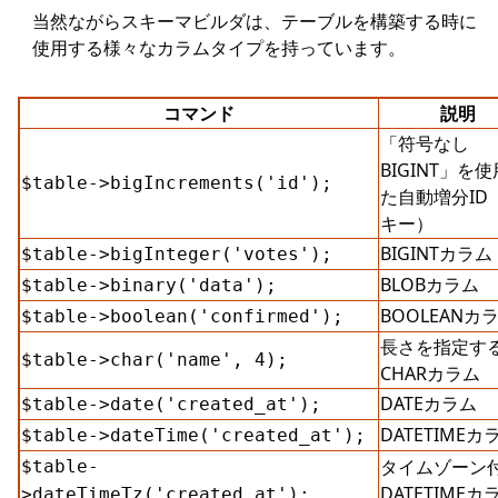
当然ながらスキーマビルダは、テーブルを構築する時に
使用する様々なカラムタイプを持っています。
コマンド
説明
「符号なし
BIGINT」を
$table->bigIncrements('id');
た自動増分ID
キー）
BIGINTカラム
$table->bigInteger('votes');
BLOBカラム
$table->binary('data');
BOOLEANカ
$table->boolean('confirmed');
長さを指定す
$table->char('name', 4);
CHARカラム
DATEカラム
$table->date('created_at');
DATETIMEカ
$table->dateTime('created_at');
タイムゾーン
$table-
DATETIMEカ
>dateTimeTz('created_at');