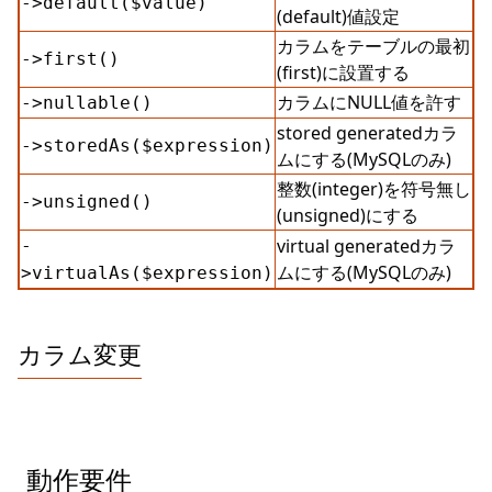
->default($value)
(default)値設定
カラムをテーブルの最初
->first()
(first)に設置する
カラムにNULL値を許す
->nullable()
stored generatedカラ
->storedAs($expression)
ムにする(MySQLのみ)
整数(integer)を符号無し
->unsigned()
(unsigned)にする
virtual generatedカラ
-
ムにする(MySQLのみ)
>virtualAs($expression)
カラム変更
動作要件