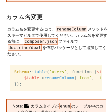
カラム名変更
カラム名を変更するには、
メソッドを
renameColumn
スキーマビルダで使用してください。カラム名を変更す
る前に、
ファイルで
composer.json
を依存パッケージとして追加してく
doctrine/dbal
ださい。
Schema
::
table
(
'users'
, function (
$table
$table
->
renameColumn
(
'from'
, 
'to'
);

note
Note:
カラムタイプが
のテーブル中のカ
enum