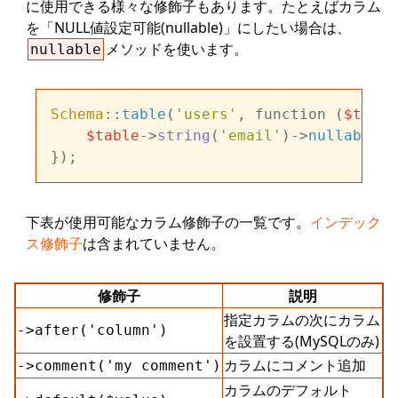
に使用できる様々な修飾子もあります。たとえばカラム
を「NULL値設定可能(nullable)」にしたい場合は、
メソッドを使います。
nullable
Schema
::
table
(
'users'
, function (
$table
$table
->
string
(
'email'
)->
nullable
()
下表が使用可能なカラム修飾子の一覧です。
インデック
ス修飾子
は含まれていません。
修飾子
説明
指定カラムの次にカラム
->after('column')
を設置する(MySQLのみ)
カラムにコメント追加
->comment('my comment')
カラムのデフォルト