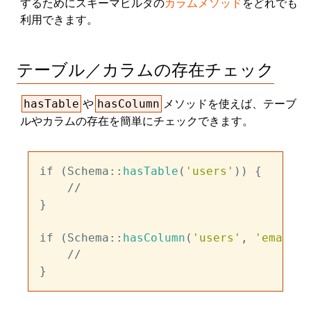
するためにスキーマビルダの
カラムメソッド
をどれでも
利用できます。
テーブル／カラムの存在チェック
や
メソッドを使えば、テーブ
hasTable
hasColumn
ルやカラムの存在を簡単にチェックできます。
if (Schema::
hasTable
(
'users'
)) {

    //

}

if (Schema::
hasColumn
(
'users'
, 
'email'
)
    //
