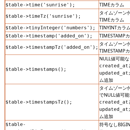
TIMEカラム
$table->time('sunrise');
タイムゾーン
$table->timeTz('sunrise');
TIMEカラム
TINYINTカラ
$table->tinyInteger('numbers');
TIMESTAMP
$table->timestamp('added_on');
タイムゾーン
$table->timestampTz('added_on');
TIMESTAMP
NULL値可能な
created_at
$table->timestamps();
updated_at
ム追加
タイムゾーン
でNULL値可
$table->timestampsTz();
created_at
updated_at
ム追加
符号なしBIGI
$table-